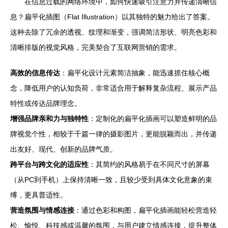
在信息过载的网络环境中，如何快速吸引注意力并传递清晰信
息？扁平化插图（Flat Illustration）以其独特的魅力给出了答案。
这种去除了冗余的透视、纹理和渐变，强调简洁形状、明亮色彩和
清晰排版的视觉风格，完美契合了互联网营销的需求。
高效的信息传达
：扁平化设计元素简洁抽象，能迅速抓住核心概
念，降低用户的认知负荷，非常适合用于解释复杂流程、展示产品
特性或传达品牌理念。
增强品牌亲和力与独特性
：定制化的扁平化插画可以塑造鲜明的品
牌视觉个性，相较于千篇一律的摄影图片，更能脱颖而出，并传递
出友好、现代、创新的品牌气质。
跨平台与跨文化的适应性
：其简约的风格易于在不同尺寸的屏幕
（从PC到手机）上保持清晰一致，且较少受到具体文化意象的束
缚，更具普适性。
营造氛围与情感连接
：通过色彩和构图，扁平化插画能轻松营造轻
松、愉悦、科技感或温馨的氛围，与用户建立情感连接，提升整体